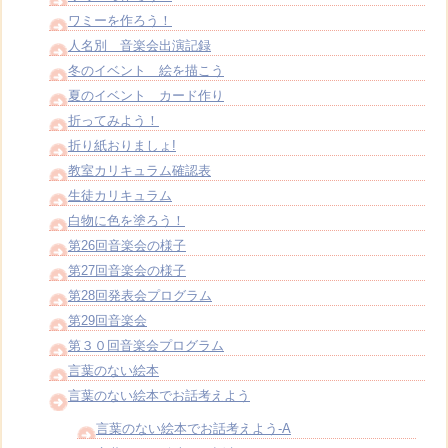
ワミーを作ろう！
人名別 音楽会出演記録
冬のイベント 絵を描こう
夏のイベント カード作り
折ってみよう！
折り紙おりましょ!
教室カリキュラム確認表
生徒カリキュラム
白物に色を塗ろう！
第26回音楽会の様子
第27回音楽会の様子
第28回発表会プログラム
第29回音楽会
第３０回音楽会プログラム
言葉のない絵本
言葉のない絵本でお話考えよう
言葉のない絵本でお話考えよう-A