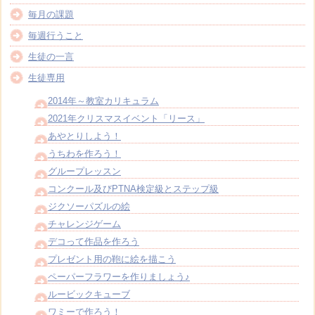
毎月の課題
毎週行うこと
生徒の一言
生徒専用
2014年～教室カリキュラム
2021年クリスマスイベント「リース」
あやとりしよう！
うちわを作ろう！
グループレッスン
コンクール及びPTNA検定級とステップ級
ジクソーパズルの絵
チャレンジゲーム
デコって作品を作ろう
プレゼント用の鞄に絵を描こう
ペーパーフラワーを作りましょう♪
ルービックキューブ
ワミーで作ろう！