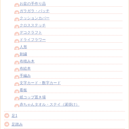
お盆の手作り品
ガラガラ・バッチ
クッションカバー
クロスステッチ
デコクラフト
ドライフラワー
人形
刺繍
布積み木
布絵本
手編み
文字カード・数字カード
看板
紙コップ置き場
赤ちゃんタオル・ステイ（涎掛け）
足1
足踏み