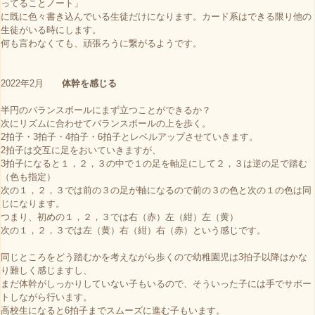
ってることノート」
に既に色々書き込んでいる生徒だけになります。カード系はできる限り他の
生徒がいる時にします。
何も言わなくても、頑張ろうに繋がるようです。
2022年2月
体幹を感じる
半円のバランスボールにまず立つことができるか？
次にリズムに合わせてバランスボールの上を歩く。
2拍子・3拍子・4拍子・6拍子とレベルアップさせていきます。
2拍子は交互に足をおいていきますが、
3拍子になると１，２，３の中で１の足を軸足にして２，３は逆の足で踏む
（色も指定）
次の１，２，３では前の３の足が軸になるので前の３の色と次の１の色は同
じになります。
つまり、初めの１，２，３では右（赤）左（紺）左（黄）
次の１，２，３では左（黄）右（紺）右（赤）という感じです。
同じところをどう踏むかを考えながら歩くので幼稚園児は3拍子以降はかな
り難しく感じますし、
まだ体幹がしっかりしていない子もいるので、そういった子には手でサポー
トしながら行います。
高校生になると6拍子までスムーズに進む子もいます。