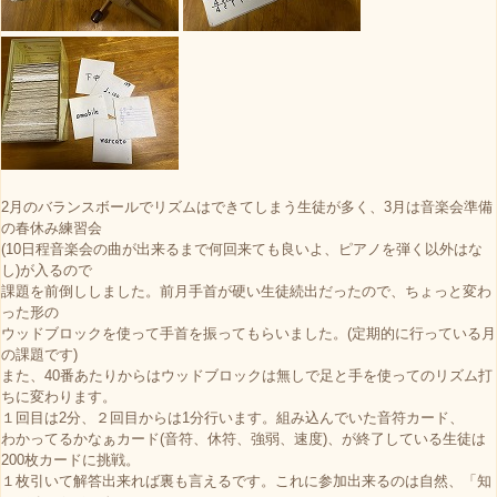
2月のバランスボールでリズムはできてしまう生徒が多く、3月は音楽会準備
の春休み練習会
(10日程音楽会の曲が出来るまで何回来ても良いよ、ピアノを弾く以外はな
し)が入るので
課題を前倒ししました。前月手首が硬い生徒続出だったので、ちょっと変わ
った形の
ウッドブロックを使って手首を振ってもらいました。(定期的に行っている月
の課題です)
また、40番あたりからはウッドブロックは無しで足と手を使ってのリズム打
ちに変わります。
１回目は2分、２回目からは1分行います。組み込んでいた音符カード、
わかってるかなぁカード(音符、休符、強弱、速度)、が終了している生徒は
200枚カードに挑戦。
１枚引いて解答出来れば裏も言えるです。これに参加出来るのは自然、「知