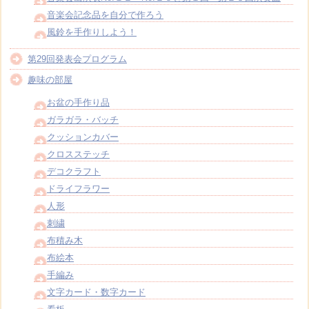
音楽会記念品を自分で作ろう
風鈴を手作りしよう！
第29回発表会プログラム
趣味の部屋
お盆の手作り品
ガラガラ・バッチ
クッションカバー
クロスステッチ
デコクラフト
ドライフラワー
人形
刺繍
布積み木
布絵本
手編み
文字カード・数字カード