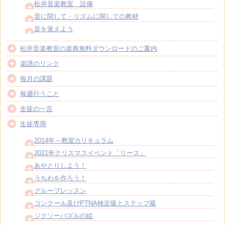
松井音楽教室 設備
音に関して・リズムに関しての教材
音を覚えよう
松井音楽教室の楽典無料ダウンロードのご案内
楽譜のリンク
毎月の課題
毎週行うこと
生徒の一言
生徒専用
2014年～教室カリキュラム
2021年クリスマスイベント「リース」
あやとりしよう！
うちわを作ろう！
グループレッスン
コンクール及びPTNA検定級とステップ級
ジクソーパズルの絵