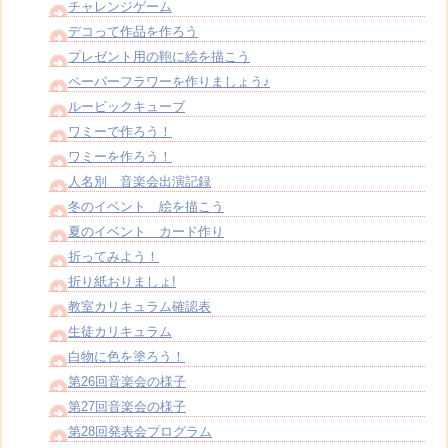
チャレンジゲーム
デコって作品を作ろう
プレゼント用の鞄に絵を描こう
ペーパーフラワーを作りましょう♪
ルービックキューブ
ワミーで作ろう！
ワミーを作ろう！
人名別 音楽会出演記録
冬のイベント 絵を描こう
夏のイベント カード作り
折ってみよう！
折り紙おりましょ!
教室カリキュラム確認表
生徒カリキュラム
白物に色を塗ろう！
第26回音楽会の様子
第27回音楽会の様子
第28回発表会プログラム