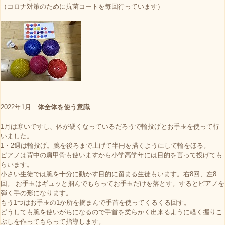
（コロナ対策のために抗菌コートを毎回行っています）
2022年1月
体全体を使う意識
1月は寒いですし、体が硬くなっているだろうで輪投げとお手玉を使って行
いました。
1・2週は輪投げ。腕を後ろまで上げて半円を描くようにして輪をほる。
ピアノは背中の肩甲骨も使いますから小学高学年には目的を言って投げても
らいます。
小さい生徒では腕を十分に動かす目的に留まる生徒もいます。右8回、左8
回。 お手玉はギュッと掴んでもらってお手玉だけを落とす。するとピアノを
弾く手の形になります。
もう1つはお手玉の1か所を摘まんで手首を使ってくるくる回す。
どうしても腕を使いがちになるので手首を柔らかく出来るように軽く握りこ
ぶしを作ってもらって指導します。