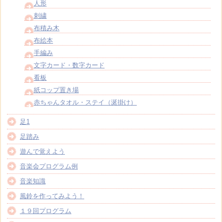
人形
刺繍
布積み木
布絵本
手編み
文字カード・数字カード
看板
紙コップ置き場
赤ちゃんタオル・ステイ（涎掛け）
足1
足踏み
遊んで覚えよう
音楽会プログラム例
音楽知識
風鈴を作ってみよう！
１９回プログラム