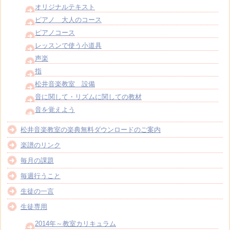
オリジナルテキスト
ピアノ 大人のコース
ピアノコース
レッスンで使う小道具
声楽
指
松井音楽教室 設備
音に関して・リズムに関しての教材
音を覚えよう
松井音楽教室の楽典無料ダウンロードのご案内
楽譜のリンク
毎月の課題
毎週行うこと
生徒の一言
生徒専用
2014年～教室カリキュラム