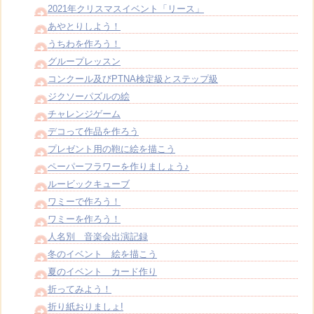
2021年クリスマスイベント「リース」
あやとりしよう！
うちわを作ろう！
グループレッスン
コンクール及びPTNA検定級とステップ級
ジクソーパズルの絵
チャレンジゲーム
デコって作品を作ろう
プレゼント用の鞄に絵を描こう
ペーパーフラワーを作りましょう♪
ルービックキューブ
ワミーで作ろう！
ワミーを作ろう！
人名別 音楽会出演記録
冬のイベント 絵を描こう
夏のイベント カード作り
折ってみよう！
折り紙おりましょ!