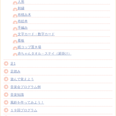
人形
刺繍
布積み木
布絵本
手編み
文字カード・数字カード
看板
紙コップ置き場
赤ちゃんタオル・ステイ（涎掛け）
足1
足踏み
遊んで覚えよう
音楽会プログラム例
音楽知識
風鈴を作ってみよう！
１９回プログラム