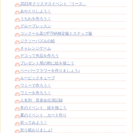
2021年クリスマスイベント「リース」
あやとりしよう！
うちわを作ろう！
グループレッスン
コンクール及びPTNA検定級とステップ級
ジクソーパズルの絵
チャレンジゲーム
デコって作品を作ろう
プレゼント用の鞄に絵を描こう
ペーパーフラワーを作りましょう♪
ルービックキューブ
ワミーで作ろう！
ワミーを作ろう！
人名別 音楽会出演記録
冬のイベント 絵を描こう
夏のイベント カード作り
折ってみよう！
折り紙おりましょ!