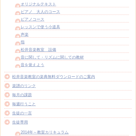
オリジナルテキスト
ピアノ 大人のコース
ピアノコース
レッスンで使う小道具
声楽
指
松井音楽教室 設備
音に関して・リズムに関しての教材
音を覚えよう
松井音楽教室の楽典無料ダウンロードのご案内
楽譜のリンク
毎月の課題
毎週行うこと
生徒の一言
生徒専用
2014年～教室カリキュラム