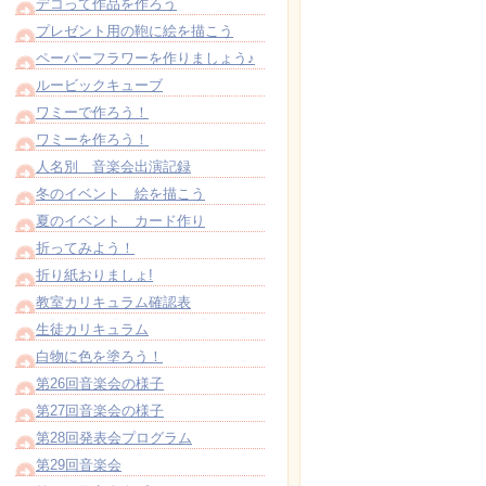
デコって作品を作ろう
プレゼント用の鞄に絵を描こう
ペーパーフラワーを作りましょう♪
ルービックキューブ
ワミーで作ろう！
ワミーを作ろう！
人名別 音楽会出演記録
冬のイベント 絵を描こう
夏のイベント カード作り
折ってみよう！
折り紙おりましょ!
教室カリキュラム確認表
生徒カリキュラム
白物に色を塗ろう！
第26回音楽会の様子
第27回音楽会の様子
第28回発表会プログラム
第29回音楽会