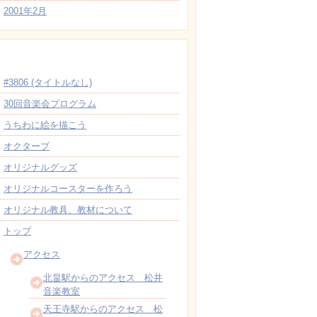
2001年2月
固定ページ
#3806 (タイトルなし)
30回音楽会プログラム
うちわに絵を描こう
オクターブ
オリジナルグッズ
オリジナルコースターを作ろう
オリジナル教具、教材について
トップ
アクセス
北畠駅からのアクセス 松井
音楽教室
天王寺駅からのアクセス 松