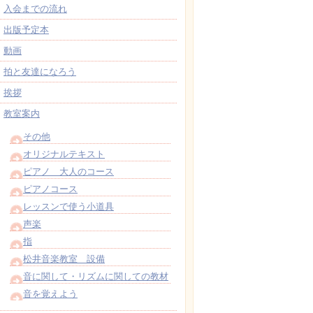
入会までの流れ
出版予定本
動画
拍と友達になろう
挨拶
教室案内
その他
オリジナルテキスト
ピアノ 大人のコース
ピアノコース
レッスンで使う小道具
声楽
指
松井音楽教室 設備
音に関して・リズムに関しての教材
音を覚えよう