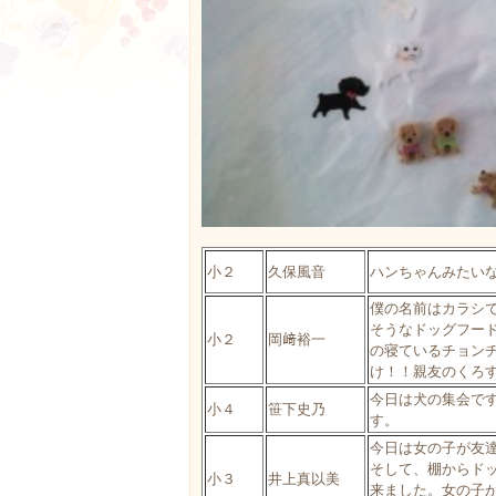
小２
久保風音
ハンちゃんみたい
僕の名前はカラシ
そうなドッグフー
小２
岡﨑裕一
の寝ているチョン
け！！親友のくろ
今日は犬の集会で
小４
笹下史乃
す。
今日は女の子が友
そして、棚からド
小３
井上真以美
来ました。女の子