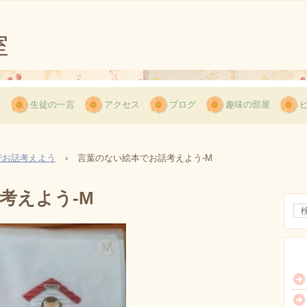
用
生徒の一言
アクセス
ブログ
趣味の部屋
でお話考えよう
›
言葉のない絵本でお話考えよう-M
考えよう-M