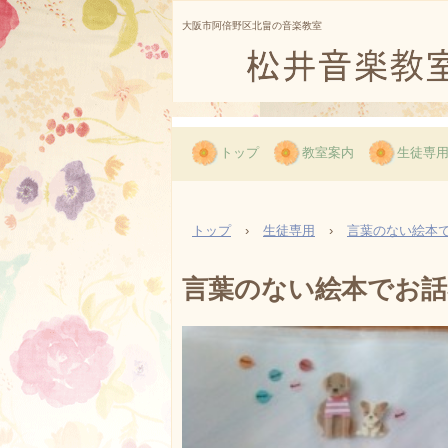
大阪市阿倍野区北畠の音楽教室
松井音楽教室
トップ
教室案内
生徒専
トップ
›
生徒専用
›
言葉のない絵本
言葉のない絵本でお話