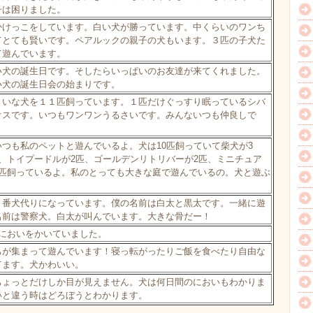
子は困りました。
かけっこをしています。白い犬が勝っています。中くらいのワンち
てとても賢いです。ペアルックの親子の犬もいます。３匹の子犬た
て遊んでいます。
い犬の誕生日です。そしたらいっぱいのお友達が来てくれました。
い犬の誕生日会の始まりです。
ょいな犬を１１匹飼っています。１匹だけぐっすり眠っているシバ
オスです。いつもワンワンうるさいです。みんないつも仲良しで
つも私のペットと遊んでいるよ。犬は10匹飼っていて柴犬が3
、トイプードルが2匹、ゴールデンリトリバーが2匹、ミニチュア
3匹飼っているよ。私のとっても大きな庭で遊んでいるの。犬と遊ぶ
。番犬代りになっています。僕の名前は白太と黒太です。一緒に遊
名前は警察犬。白太が叫んでいます。大きな骨だー！
のにおいをかいていました。
ちが集まって遊んでいます！寝っ転がったりご飯を食べたり自由な
てます。犬かわいい。
ちょっとだけしか目が見えません。犬は何日間のにおいもわかりま
いと違う時はどろぼうとわかります。