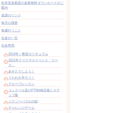
松井音楽教室の楽典無料ダウンロードのご
案内
楽譜のリンク
毎月の課題
毎週行うこと
生徒の一言
生徒専用
2014年～教室カリキュラム
2021年クリスマスイベント「リー
ス」
あやとりしよう！
うちわを作ろう！
グループレッスン
コンクール及びPTNA検定級とステ
ップ級
ジクソーパズルの絵
チャレンジゲーム