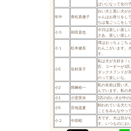
ぱいになって女の
白い犬と黒い犬が
年中
青松真優子
ゃんはお座りをし
ちは鬼ごっこをし
今日は楽しい楽し
小５
和田直也
さあ、楽しい楽し
僕はおっちょこち
小１
松本健吾
わんこがいます。
す。
私は犬が大好き！い
匹、コーギーが1匹
小5
笹村茉子
ダックスフンドが
のって楽しいな。
私の名前は賢い犬
小2
岡﨑裕一
んでいます。私の
小1
小室実央
1匹の白い犬が中
飼われている犬た
小5
宮地遥夏
ことをみんなやっ
犬です。犬は目が
小２
中田昭
す。いつものにお