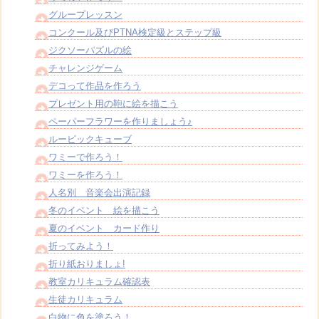
グループレッスン
コンクール及びPTNA検定級とステップ級
ジクソーパズルの絵
チャレンジゲーム
デコって作品を作ろう
プレゼント用の鞄に絵を描こう
ペーパーフラワーを作りましょう♪
ルービックキューブ
ワミーで作ろう！
ワミーを作ろう！
人名別 音楽会出演記録
冬のイベント 絵を描こう
夏のイベント カード作り
折ってみよう！
折り紙おりましょ!
教室カリキュラム確認表
生徒カリキュラム
白物に色を塗ろう！