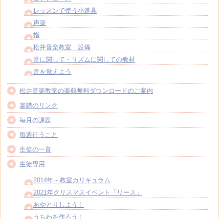
レッスンで使う小道具
声楽
指
松井音楽教室 設備
音に関して・リズムに関しての教材
音を覚えよう
松井音楽教室の楽典無料ダウンロードのご案内
楽譜のリンク
毎月の課題
毎週行うこと
生徒の一言
生徒専用
2014年～教室カリキュラム
2021年クリスマスイベント「リース」
あやとりしよう！
うちわを作ろう！