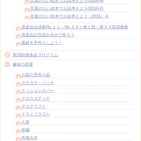
言葉のない絵本でお話考えよう(2016)-M
言葉のない絵本でお話考えよう(2016)-O
言葉のない絵本でお話考えよう（2016）-A
音楽会出演表No.１２～No.２５と第１回～第２３回演奏曲
音楽会記念品を自分で作ろう
風鈴を手作りしよう！
第29回発表会プログラム
趣味の部屋
お盆の手作り品
ガラガラ・バッチ
クッションカバー
クロスステッチ
デコクラフト
ドライフラワー
人形
刺繍
布積み木