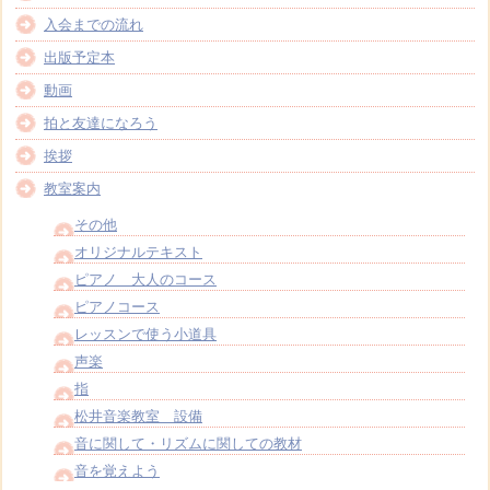
入会までの流れ
出版予定本
動画
拍と友達になろう
挨拶
教室案内
その他
オリジナルテキスト
ピアノ 大人のコース
ピアノコース
レッスンで使う小道具
声楽
指
松井音楽教室 設備
音に関して・リズムに関しての教材
音を覚えよう