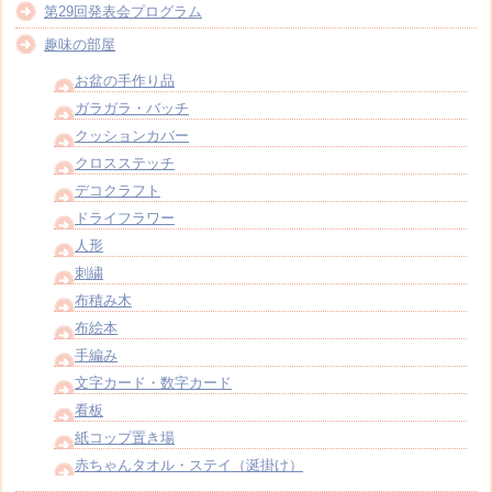
第29回発表会プログラム
趣味の部屋
お盆の手作り品
ガラガラ・バッチ
クッションカバー
クロスステッチ
デコクラフト
ドライフラワー
人形
刺繍
布積み木
布絵本
手編み
文字カード・数字カード
看板
紙コップ置き場
赤ちゃんタオル・ステイ（涎掛け）