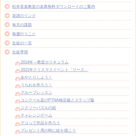
松井音楽教室の楽典無料ダウンロードのご案内
楽譜のリンク
毎月の課題
毎週行うこと
生徒の一言
生徒専用
2014年～教室カリキュラム
2021年クリスマスイベント「リース」
あやとりしよう！
うちわを作ろう！
グループレッスン
コンクール及びPTNA検定級とステップ級
ジクソーパズルの絵
チャレンジゲーム
デコって作品を作ろう
プレゼント用の鞄に絵を描こう