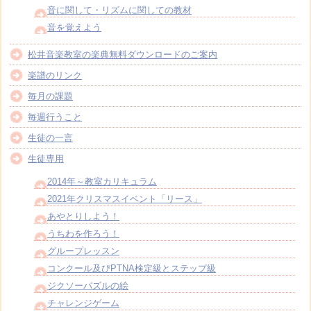
音に関して・リズムに関しての教材
音を覚えよう
松井音楽教室の楽典無料ダウンロードのご案内
楽譜のリンク
毎月の課題
毎週行うこと
生徒の一言
生徒専用
2014年～教室カリキュラム
2021年クリスマスイベント「リース」
あやとりしよう！
うちわを作ろう！
グループレッスン
コンクール及びPTNA検定級とステップ級
ジクソーパズルの絵
チャレンジゲーム