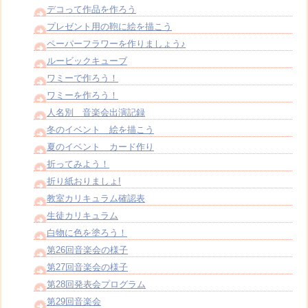
デコって作品を作ろう
プレゼント用の鞄に絵を描こう
ペーパーフラワーを作りましょう♪
ルービックキューブ
ワミーで作ろう！
ワミーを作ろう！
人名別 音楽会出演記録
冬のイベント 絵を描こう
夏のイベント カード作り
折ってみよう！
折り紙おりましょ!
教室カリキュラム確認表
生徒カリキュラム
白物に色を塗ろう！
第26回音楽会の様子
第27回音楽会の様子
第28回発表会プログラム
第29回音楽会