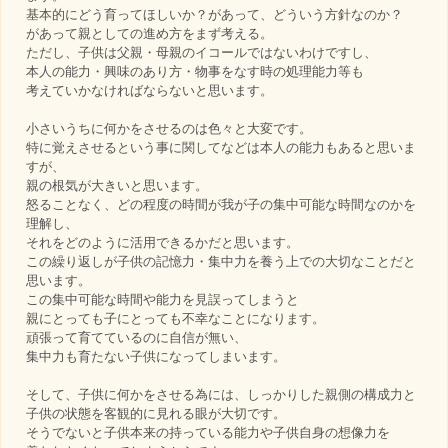
基本的にどう育ってほしいか？があって、どういう方針なのか？
があって親としての進め方をまず考える。
ただし、子供は父親・母親のイコールではないわけですし、
本人の能力・興味のあり方・物事をなす時の処理能力等も
考えていかなければならないと思います。
小さいうちに何かをさせるのは色々と大変です。
特に覚えさせるという事に関してなどは本人の能力もあると思いま
すが、
親の根気が大きいと思います。
怒ることなく、どの程度の時間が我が子の集中可能な時間なのかを
理解し、
それをどのように活用できるかだと思います。
この繰り返しが子供の記憶力・集中力を養う上での大切なことだと
思います。
この集中可能な時間や能力を見誤ってしまうと
親にとっても子にとっても不幸なことになります。
頑張って育てているのに自信が無い、
集中力も育たない子供になってしまいます。
そして、子供に何かをさせる為には、しっかりした親側の構成力と
子供の状態を客観的に見れる眼が大切です。
そうでないと子供本来の持っている能力や子供自身の想像力を