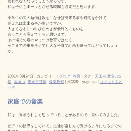
養われなくなってしまうからです。
私は子供もボーッとさせる時間も必要だと思います。
小学生の間の勉強は数をこなせば出来る事や時間をかけて
覚えれば出来る事が多いですが、
大きくなるにつれひらめきが最終的にものを
言うことも増えてくると思います。
その場その場のやっつけ教育ではなく、
そこまでの事を考えて壮大な子育て計画を練ってはどうでしょう
か。
2001年8月24日
|
カテゴリー :
ブログ
,
教育
|
タグ :
天王寺.北畠
,
姫
松
,
帝塚山
,
東天下茶屋
,
音楽教室
|
投稿者 : yugenga
|
コメントをど
うぞ
家庭での音楽
私は 近頃うれしく思っていることがあるので 書いてみました。
ピアノの指導をしていて、生徒が楽しんで弾けるようになるまでの