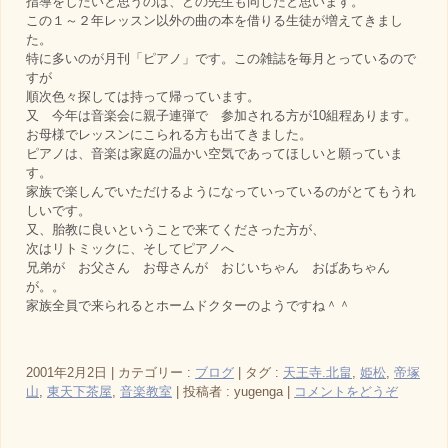
指導をしたいと思うのは、どの先生も同じだと思います。
この１～２年レッスン以外の曲の本を借りる生徒が増えてきまし
た。
特に多いのが月刊「ピアノ」です。この雑誌を毎月とっているので
すが
順次色々探しては持って帰っています。
又 今年は音楽会に親子連弾で 参加される方が10組程あります。
お母様でレッスンにこられる方も出てきました。
ピアノは、音楽は家庭の温かい空気であってほしいと願っていま
す。
家族で楽しんでいただけるようになっていっているのがとてもうれ
しいです。
又、胎教に良いということで来てくださった方が、
次はリトミックに、そしてピアノへ
兄弟が お父さん お母さんが おじいちゃん おばあちゃん
が。。
家族全員で来られるとホームドクターのようですね＾＾
2001年2月2日
|
カテゴリー :
ブログ
|
タグ :
天王寺.北畠
,
姫松
,
帝塚
山
,
東天下茶屋
,
音楽教室
|
投稿者 : yugenga
|
コメントをどうぞ