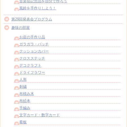
音楽会記念品を自分で作ろう
風鈴を手作りしよう！
第29回発表会プログラム
趣味の部屋
お盆の手作り品
ガラガラ・バッチ
クッションカバー
クロスステッチ
デコクラフト
ドライフラワー
人形
刺繍
布積み木
布絵本
手編み
文字カード・数字カード
看板