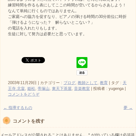
練習時間を作るも表にしてここの時間が空いてるからさあしよう！
なんて単純に行くものではありません。
ご家庭への協力を促すなり、ピアノの弾ける時間の30分前位に時折
「弾けるようになった？ 解らないとこない？」
の電話を入れたりもします。
生徒に対して努力は必要だと思っています。
2003年11月29日
|
カテゴリー :
ブログ
,
教師として
,
教育
|
タグ :
天
王寺.北畠
,
姫松
,
帝塚山
,
東天下茶屋
,
音楽教室
|
投稿者 : yugenga
|
コメントをどうぞ
←
指導するもの
夢
→
コメントを残す
メールアドレスが公開されることはありません。
*
が付いている欄は必須項