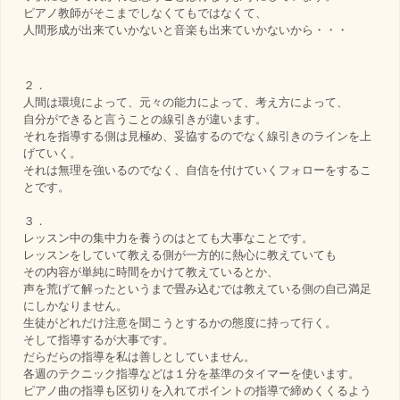
ピアノ教師がそこまでしなくてもではなくて、
人間形成が出来ていかないと音楽も出来ていかないから・・・
２．
人間は環境によって、元々の能力によって、考え方によって、
自分ができると言うことの線引きが違います。
それを指導する側は見極め、妥協するのでなく線引きのラインを上
げていく。
それは無理を強いるのでなく、自信を付けていくフォローをするこ
とです。
３．
レッスン中の集中力を養うのはとても大事なことです。
レッスンをしていて教える側が一方的に熱心に教えていても
その内容が単純に時間をかけて教えているとか、
声を荒げて解ったというまで畳み込むでは教えている側の自己満足
にしかなりません。
生徒がどれだけ注意を聞こうとするかの態度に持って行く。
そして指導するが大事です。
だらだらの指導を私は善しとしていません。
各週のテクニック指導などは１分を基準のタイマーを使います。
ピアノ曲の指導も区切りを入れてポイントの指導で締めくくるよう