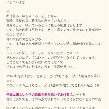
にしています。
４．
私は怒る。腹を立てる。をしません。
実際、生徒の目に映る私が怒っているように
見せるとか・嘆いているように見える態度はとります。
でも、私の内面は平静です。怒る・嘆くように見せるのも音楽以外
のことでです。
他の生徒に迷惑をかける・・
でも、本人はそれが迷惑だと解っていない時に印象付ける為にしま
す。
レッスンに関しては、してこなかったからと言って
それをとがめていてはレッスンの時間を少なくしてしまいます。
してこなくてもかまわないのではなくて、
それはその子供の根本的な考え・生活態度です。
1つの曲を仕上げる。と言うことに関しても、1人1人納得度が違い
ます。
そのレベルを上げること、又は1週間の間にしてこれない宿題に対
して、
何故出来ないか？の原因を取り除いてあげる
協力をする。
音符は読めても、その時点で慣れていってこそ苦になくなるのであ
って、
読めるようになった時点でストップすれば、どんどん衰えます。