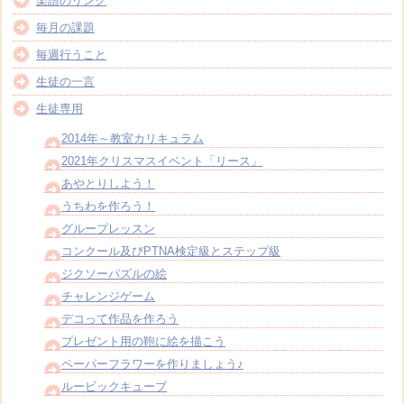
楽譜のリンク
毎月の課題
毎週行うこと
生徒の一言
生徒専用
2014年～教室カリキュラム
2021年クリスマスイベント「リース」
あやとりしよう！
うちわを作ろう！
グループレッスン
コンクール及びPTNA検定級とステップ級
ジクソーパズルの絵
チャレンジゲーム
デコって作品を作ろう
プレゼント用の鞄に絵を描こう
ペーパーフラワーを作りましょう♪
ルービックキューブ