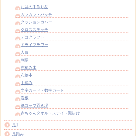
お盆の手作り品
ガラガラ・バッチ
クッションカバー
クロスステッチ
デコクラフト
ドライフラワー
人形
刺繍
布積み木
布絵本
手編み
文字カード・数字カード
看板
紙コップ置き場
赤ちゃんタオル・ステイ（涎掛け）
足1
足踏み