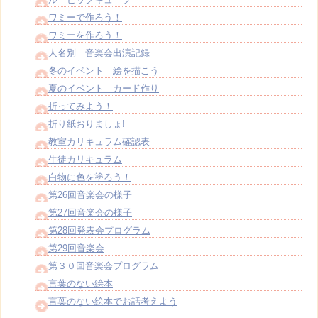
ワミーで作ろう！
ワミーを作ろう！
人名別 音楽会出演記録
冬のイベント 絵を描こう
夏のイベント カード作り
折ってみよう！
折り紙おりましょ!
教室カリキュラム確認表
生徒カリキュラム
白物に色を塗ろう！
第26回音楽会の様子
第27回音楽会の様子
第28回発表会プログラム
第29回音楽会
第３０回音楽会プログラム
言葉のない絵本
言葉のない絵本でお話考えよう