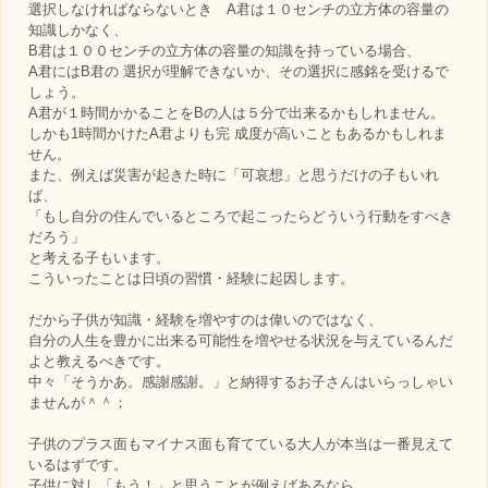
選択しなければならないとき A君は１０センチの立方体の容量の
知識しかなく、
B君は１００センチの立方体の容量の知識を持っている場合、
A君にはB君の 選択が理解できないか、その選択に感銘を受けるで
しょう。
A君が１時間かかることをBの人は５分で出来るかもしれません。
しかも1時間かけたA君よりも完 成度が高いこともあるかもしれま
せん。
また、例えば災害が起きた時に「可哀想」と思うだけの子もいれ
ば、
「もし自分の住んでいるところで起こったらどういう行動をすべき
だろう」
と考える子もいます。
こういったことは日頃の習慣・経験に起因します。
だから子供が知識・経験を増やすのは偉いのではなく、
自分の人生を豊かに出来る可能性を増やせる状況を与えているんだ
よと教えるべきです。
中々「そうかあ。感謝感謝。」と納得するお子さんはいらっしゃい
ませんが＾＾；
子供のプラス面もマイナス面も育てている大人が本当は一番見えて
いるはずです。
子供に対し「もう！」と思うことが例えばあるなら、