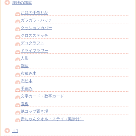
趣味の部屋
お盆の手作り品
ガラガラ・バッチ
クッションカバー
クロスステッチ
デコクラフト
ドライフラワー
人形
刺繍
布積み木
布絵本
手編み
文字カード・数字カード
看板
紙コップ置き場
赤ちゃんタオル・ステイ（涎掛け）
足1