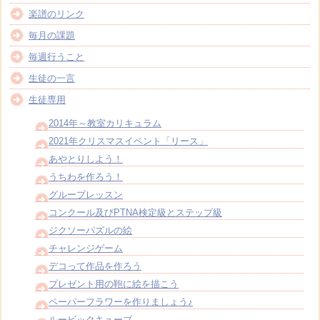
楽譜のリンク
毎月の課題
毎週行うこと
生徒の一言
生徒専用
2014年～教室カリキュラム
2021年クリスマスイベント「リース」
あやとりしよう！
うちわを作ろう！
グループレッスン
コンクール及びPTNA検定級とステップ級
ジクソーパズルの絵
チャレンジゲーム
デコって作品を作ろう
プレゼント用の鞄に絵を描こう
ペーパーフラワーを作りましょう♪
ルービックキューブ