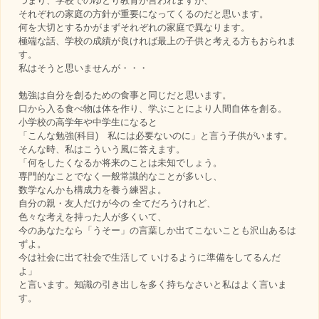
つまり、学校でのゆとり教育が言われますが、
それぞれの家庭の方針が重要になってくるのだと思います。
何を大切とするかがまずそれぞれの家庭で異なります。
極端な話、学校の成績が良ければ最上の子供と考える方もおられま
す。
私はそうと思いませんが・・・
勉強は自分を創るための食事と同じだと思います。
口から入る食べ物は体を作り、学ぶことにより人間自体を創る。
小学校の高学年や中学生になると
「こんな勉強(科目) 私には必要ないのに」と言う子供がいます。
そんな時、私はこういう風に答えます。
「何をしたくなるか将来のことは未知でしょう。
専門的なことでなく一般常識的なことが多いし、
数学なんかも構成力を養う練習よ。
自分の親・友人だけが今の 全てだろうけれど、
色々な考えを持った人が多くいて、
今のあなたなら「うそー」の言葉しか出てこないことも沢山あるは
ずよ。
今は社会に出て社会で生活して いけるように準備をしてるんだ
よ」
と言います。知識の引き出しを多く持ちなさいと私はよく言いま
す。