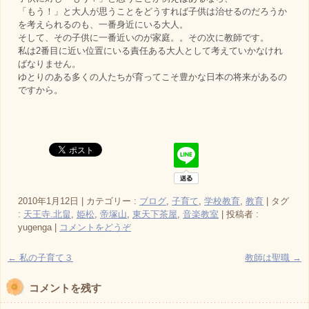
「もう！」と大人が思うことをどうすれば子供は治せるのだろうか
を考えられるのも、一番身近にいる大人。
そして、その子供に一番近いのが家庭。。その次に教師です。
私は2番目に近い位置にいる責任ある大人として考えていかなけれ
ばなりません。
ゆとりのある多くの人たちが育ってこそ豊かな日本の将来があるの
ですから。
2010年1月12日
|
カテゴリー :
ブログ
,
子育て
,
学校教育
,
教育
|
タグ
:
天王寺.北畠
,
姫松
,
帝塚山
,
東天下茶屋
,
音楽教室
|
投稿者 :
yugenga
|
コメントをどうぞ
←
私の子育て３
教師は聖職
→
コメントを残す