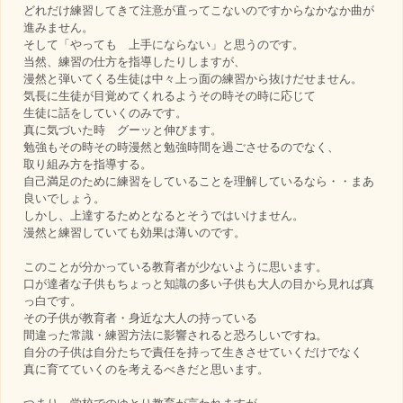
どれだけ練習してきて注意が直ってこないのですからなかなか曲が
進みません。
そして「やっても 上手にならない」と思うのです。
当然、練習の仕方を指導したりしますが、
漫然と弾いてくる生徒は中々上っ面の練習から抜けだせません。
気長に生徒が目覚めてくれるようその時その時に応じて
生徒に話をしていくのみです。
真に気づいた時 グーッと伸びます。
勉強もその時その時漫然と勉強時間を過ごさせるのでなく、
取り組み方を指導する。
自己満足のために練習をしていることを理解しているなら・・まあ
良いでしょう。
しかし、上達するためとなるとそうではいけません。
漫然と練習していても効果は薄いのです。
このことが分かっている教育者が少ないように思います。
口が達者な子供もちょっと知識の多い子供も大人の目から見れば真
っ白です。
その子供が教育者・身近な大人の持っている
間違った常識・練習方法に影響されると恐ろしいですね。
自分の子供は自分たちで責任を持って生きさせていくだけでなく
真に育てていくのを考えるべきだと思います。