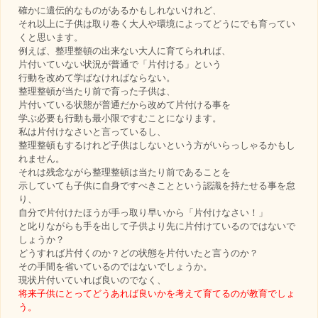
確かに遺伝的なものがあるかもしれないけれど、
それ以上に子供は取り巻く大人や環境によってどうにでも育ってい
くと思います。
例えば、整理整頓の出来ない大人に育てられれば、
片付いていない状況が普通で「片付ける」という
行動を改めて学ばなければならない。
整理整頓が当たり前で育った子供は、
片付いている状態が普通だから改めて片付ける事を
学ぶ必要も行動も最小限ですむことになります。
私は片付けなさいと言っているし、
整理整頓もするけれど子供はしないという方がいらっしゃるかもし
れません。
それは残念ながら整理整頓は当たり前であることを
示していても子供に自身ですべきことという認識を持たせる事を怠
り、
自分で片付けたほうが手っ取り早いから「片付けなさい！」
と叱りながらも手を出して子供より先に片付けているのではないで
しょうか？
どうすれば片付くのか？どの状態を片付いたと言うのか？
その手間を省いているのではないでしょうか。
現状片付いていれば良いのでなく、
将来子供にとってどうあれば良いかを考えて育てるのが教育でしょ
う。