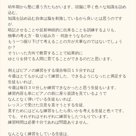
幼年期から塾に通う方たちがいます。頭脳に早く色々な知識を詰め
込む。
知識を詰め込む自体は脳を刺激しているから良いとは思うのです
が、
暗記させることや反射神経的に出来ることを訓練するよりも、
物事の考え方・取り組み方・ 何故そうなるのか
もう一つ掘り下げて考えることの方が大事なのではないでしょう
か？
そういった方向で教育することで結果的に
ゆとりを持てる人間に育てることができるのだと思います。
例えばピアノの練習をする場合毎日１５分すれば
今週はとてもがんばって練習した、できるようになったと満足する
生徒もいれば、
今週は毎日３０分しか練習できなかったと思う生徒もいます。
練習内容も単にピアノの前に座り楽譜を見ているようで
なんとなく弾いている生徒もいれば、
レッスンで受けた注意を直そうとする生徒、
直すためにはどんな練習をしたら良いかを考える生徒と色々です。
でも、それぞれはそれぞれに練習をしたつもりでいます。
練習時間は必要十分であれば問題ありません。
なんとなく練習をしている生徒は、