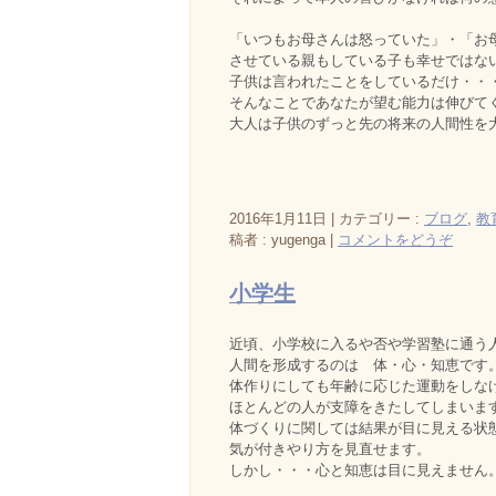
「いつもお母さんは怒っていた」・「お
させている親もしている子も幸せではな
子供は言われたことをしているだけ・・
そんなことであなたが望む能力は伸びて
大人は子供のずっと先の将来の人間性を
2016年1月11日
|
カテゴリー :
ブログ
,
教
稿者 : yugenga
|
コメントをどうぞ
小学生
近頃、小学校に入るや否や学習塾に通う
人間を形成するのは 体・心・知恵です
体作りにしても年齢に応じた運動をしな
ほとんどの人が支障をきたしてしまいま
体づくりに関しては結果が目に見える状
気が付きやり方を見直せます。
しかし・・・心と知恵は目に見えません