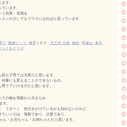
えます。
っています。
いう自覚・意識を
ッスンが少しでもプラスになればと思っています。
育て
,
教師として
,
教育
|
タグ :
天王寺.北畠
,
姫松
,
帝塚山
,
東天
メントをどうぞ
も昔も子育ては大変だと思います。
、何事にも変えることのできないもの。
も育てていけるのだと思います。
べての物を母親から与えられ
ちます。
く うすーく 色付きかけているかも知れないけれど、
けていくのは、母親であり、父親であり、
ちゃん・お兄ちゃん・お姉ちゃんだと思います。