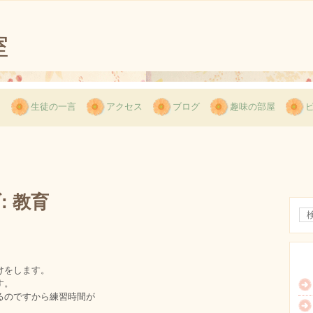
用
生徒の一言
アクセス
ブログ
趣味の部屋
:
教育
けをします。
す。
るのですから練習時間が