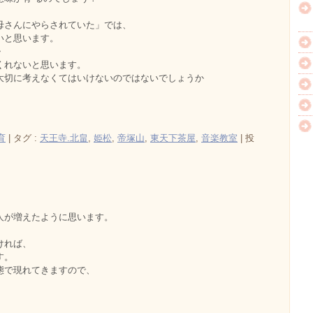
母さんにやらされていた」では、
いと思います。
・
くれないと思います。
大切に考えなくてはいけないのではないでしょうか
育
|
タグ :
天王寺.北畠
,
姫松
,
帝塚山
,
東天下茶屋
,
音楽教室
|
投
人が増えたように思います。
。
ければ、
す。
態で現れてきますので、
。