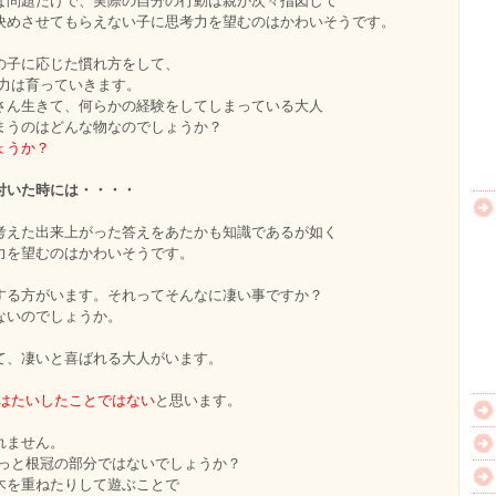
な問題だけで、実際の自分の行動は親が次々指図して
決めさせてもらえない子に思考力を望むのはかわいそうです。
の子に応じた慣れ方をして、
考力は育っていきます。
さん生きて、何らかの経験をしてしまっている大人
まうのはどんな物なのでしょうか？
ょうか？
付いた時には・・・・
考えた出来上がった答えをあたかも知識であるが如く
力を望むのはかわいそうです。
する方がいます。それってそんなに凄い事ですか？
ないのでしょうか。
て、凄いと喜ばれる大人がいます。
。
 はたいしたことではない
と思います。
れません。
もっと根冠の部分ではないでしょうか？
木を重ねたりして遊ぶことで