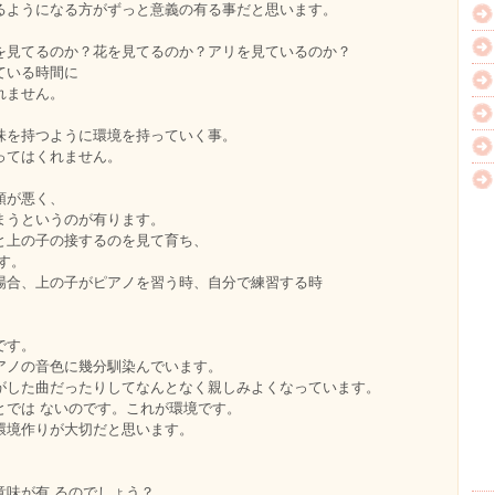
るようになる方がずっと意義の有る事だと思います。
を見てるのか？花を見てるのか？アリを見ているのか？
ている時間に
れません。
味を持つように環境を持っていく事。
ってはくれません。
領が悪く、
まうというのが有ります。
と上の子の接するのを見て育ち、
ます。
場合、上の子がピアノを習う時、自分で練習する時
です。
アノの音色に幾分馴染んでいます。
がした曲だったりしてなんとなく親しみよくなっています。
とでは ないのです。これが環境です。
環境作りが大切だと思います。
意味が有 るのでしょう？