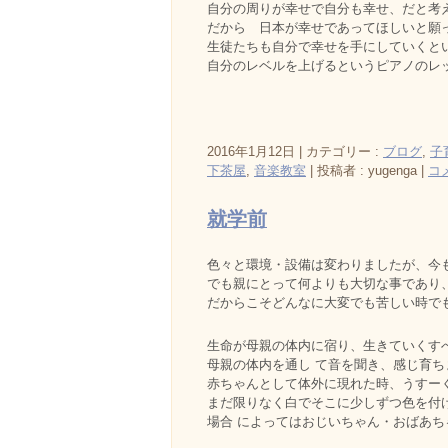
自分の周りが幸せで自分も幸せ、だと考
だから 日本が幸せであってほしいと願
生徒たちも自分で幸せを手にしていくと
自分のレベルを上げるというピアノのレ
2016年1月12日
|
カテゴリー :
ブログ
,
子
下茶屋
,
音楽教室
|
投稿者 : yugenga
|
コ
就学前
色々と環境・設備は変わりましたが、今
でも親にとって何よりも大切な事であり
だからこそどんなに大変でも苦しい時で
生命が母親の体内に宿り、生きていくす
母親の体内を通し て音を聞き、感じ育
赤ちゃんとして体外に現れた時、うすー
まだ限りなく白でそこに少しずつ色を付
場合 によってはおじいちゃん・おばあ