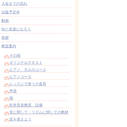
入会までの流れ
出版予定本
動画
拍と友達になろう
挨拶
教室案内
その他
オリジナルテキスト
ピアノ 大人のコース
ピアノコース
レッスンで使う小道具
声楽
指
松井音楽教室 設備
音に関して・リズムに関しての教材
音を覚えよう