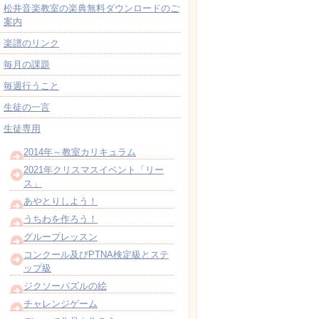
松井音楽教室の楽典無料ダウンロードのご
案内
楽譜のリンク
毎月の課題
毎週行うこと
生徒の一言
生徒専用
2014年～教室カリキュラム
2021年クリスマスイベント「リー
ス」
あやとりしよう！
うちわを作ろう！
グループレッスン
コンクール及びPTNA検定級とステ
ップ級
ジクソーパズルの絵
チャレンジゲーム