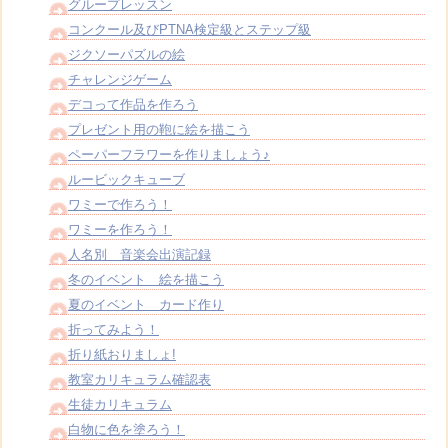
グループレッスン
コンクール及びPTNA検定級とステップ級
ジクソーパズルの絵
チャレンジゲーム
デコって作品を作ろう
プレゼント用の鞄に絵を描こう
ペーパーフラワーを作りましょう♪
ルービックキューブ
ワミーで作ろう！
ワミーを作ろう！
人名別 音楽会出演記録
冬のイベント 絵を描こう
夏のイベント カード作り
折ってみよう！
折り紙おりましょ!
教室カリキュラム確認表
生徒カリキュラム
白物に色を塗ろう！