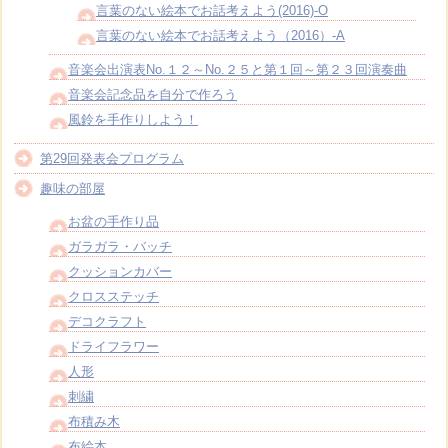
言葉のない絵本でお話考えよう(2016)-O
言葉のない絵本でお話考えよう（2016）-A
音楽会出演表No.１２～No.２５と第１回～第２３回演奏曲
音楽会記念品を自分で作ろう
風鈴を手作りしよう！
第29回発表会プログラム
趣味の部屋
お盆の手作り品
ガラガラ・バッチ
クッションカバー
クロスステッチ
デコクラフト
ドライフラワー
人形
刺繍
布積み木
布絵本