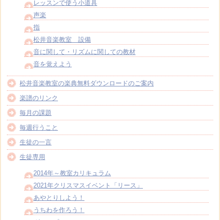
レッスンで使う小道具
声楽
指
松井音楽教室 設備
音に関して・リズムに関しての教材
音を覚えよう
松井音楽教室の楽典無料ダウンロードのご案内
楽譜のリンク
毎月の課題
毎週行うこと
生徒の一言
生徒専用
2014年～教室カリキュラム
2021年クリスマスイベント「リース」
あやとりしよう！
うちわを作ろう！