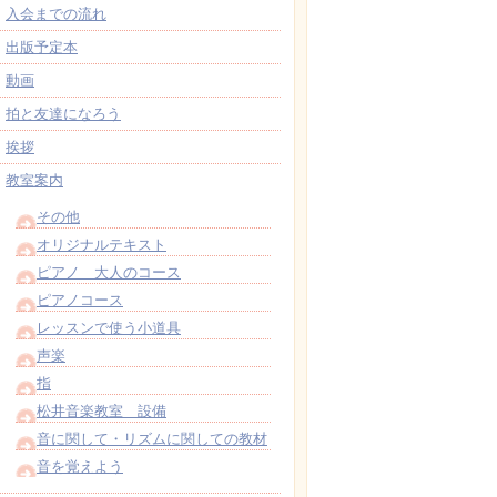
入会までの流れ
出版予定本
動画
拍と友達になろう
挨拶
教室案内
その他
オリジナルテキスト
ピアノ 大人のコース
ピアノコース
レッスンで使う小道具
声楽
指
松井音楽教室 設備
音に関して・リズムに関しての教材
音を覚えよう