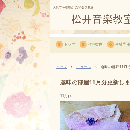
大阪市阿倍野区北畠の音楽教室
松井音楽教室
トップ
教室案内
生徒専
トップ
›
ニュース
›
趣味の部屋11月
趣味の部屋11月分更新し
11月作