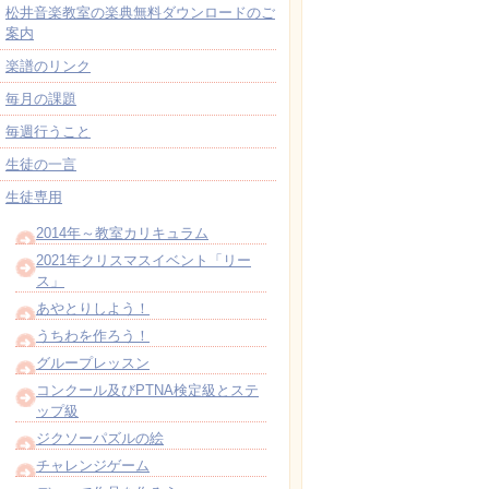
松井音楽教室の楽典無料ダウンロードのご
案内
楽譜のリンク
毎月の課題
毎週行うこと
生徒の一言
生徒専用
2014年～教室カリキュラム
2021年クリスマスイベント「リー
ス」
あやとりしよう！
うちわを作ろう！
グループレッスン
コンクール及びPTNA検定級とステ
ップ級
ジクソーパズルの絵
チャレンジゲーム