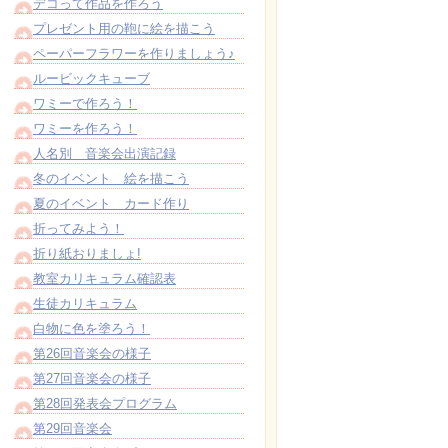
デコって作品を作ろう
プレゼント用の鞄に絵を描こう
ペーパーフラワーを作りましょう♪
ルービックキューブ
ワミーで作ろう！
ワミーを作ろう！
人名別 音楽会出演記録
冬のイベント 絵を描こう
夏のイベント カード作り
折ってみよう！
折り紙おりましょ!
教室カリキュラム確認表
生徒カリキュラム
白物に色を塗ろう！
第26回音楽会の様子
第27回音楽会の様子
第28回発表会プログラム
第29回音楽会