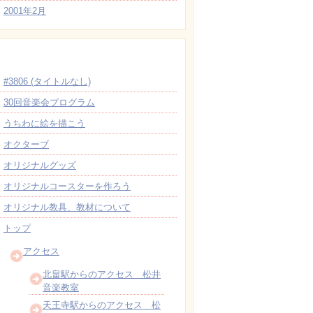
2001年2月
固定ページ
#3806 (タイトルなし)
30回音楽会プログラム
うちわに絵を描こう
オクターブ
オリジナルグッズ
オリジナルコースターを作ろう
オリジナル教具、教材について
トップ
アクセス
北畠駅からのアクセス 松井
音楽教室
天王寺駅からのアクセス 松