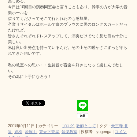
楽しめる。
今日は10回目の演奏同窓会と言うこともあり、幹事の方が大学の音
楽ホールを
借りてくださってそこで行われたのも感無量。
卒業リサイタルはホールで白のブラウスに黒のロングスカートだっ
たけれど、
皆さんそれぞれドレスアップして、演奏だけでなく見た目も十分に
美しい。
私は良い出発点を持っているんだ。その上その暖かさにずっと守ら
れてきた想いです。
私の教室への思い・・生徒皆が音楽を好きになって楽しんで欲し
い。
その為に上手になろう！
2007年9月11日
|
カテゴリー :
ブログ
,
教師として
|
タグ :
天王寺.北
畠
,
姫松
,
帝塚山
,
東天下茶屋
,
音楽教室
|
投稿者 : yugenga
|
コメン