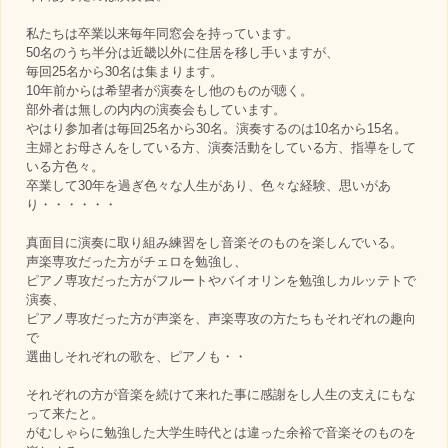
私たちは卒業以来毎年同窓会を持っています。
50名のうち半分は近畿以外に住居を移し手いますが、
毎回25名から30名は集まります。
10年前からは希望者が演奏をし他のものが聴く。
部外者は無しの内内の演奏会もしています。
やはり参加者は毎回25名から30名。演奏するのは10名から15名。
主婦とお母さんをしている方、演奏活動をしている方、指導をして
いる方色々。
卒業して30年を過ぎ色々な人生があり、色々な経験、思いがあ
り・・・・・・
真面目に演奏に取り組み練習をし音楽そのものを楽しんでいる。
声楽専攻だった方がチェロを勉強し、
ピアノ専攻だった方がフルートやバイオリンを勉強しカルッテトで
演奏、
ピアノ専攻だった方が声楽を、声楽専攻の方たちもそれぞれの趣向
で
選曲しそれぞれの歌を、ピアノも・・
それぞれの方が音楽を続けて来れた事に感謝をし人生の支えにもな
って来たと。
がむしゃらに勉強した大学生時代とは違った余裕で音楽そのものを