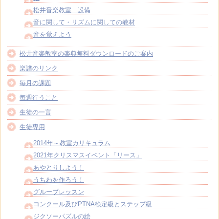
松井音楽教室 設備
音に関して・リズムに関しての教材
音を覚えよう
松井音楽教室の楽典無料ダウンロードのご案内
楽譜のリンク
毎月の課題
毎週行うこと
生徒の一言
生徒専用
2014年～教室カリキュラム
2021年クリスマスイベント「リース」
あやとりしよう！
うちわを作ろう！
グループレッスン
コンクール及びPTNA検定級とステップ級
ジクソーパズルの絵