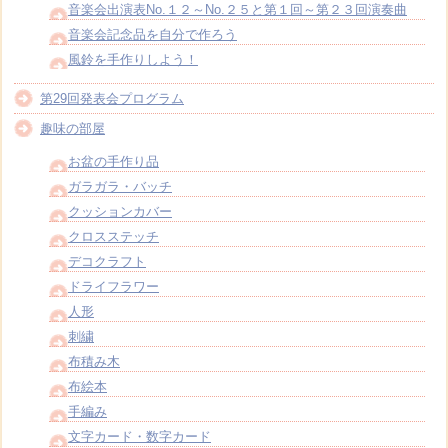
音楽会出演表No.１２～No.２５と第１回～第２３回演奏曲
音楽会記念品を自分で作ろう
風鈴を手作りしよう！
第29回発表会プログラム
趣味の部屋
お盆の手作り品
ガラガラ・バッチ
クッションカバー
クロスステッチ
デコクラフト
ドライフラワー
人形
刺繍
布積み木
布絵本
手編み
文字カード・数字カード