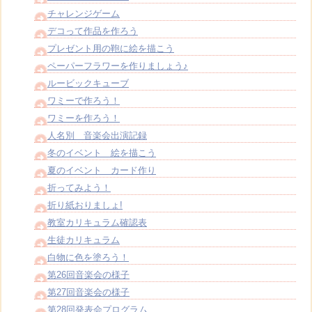
チャレンジゲーム
デコって作品を作ろう
プレゼント用の鞄に絵を描こう
ペーパーフラワーを作りましょう♪
ルービックキューブ
ワミーで作ろう！
ワミーを作ろう！
人名別 音楽会出演記録
冬のイベント 絵を描こう
夏のイベント カード作り
折ってみよう！
折り紙おりましょ!
教室カリキュラム確認表
生徒カリキュラム
白物に色を塗ろう！
第26回音楽会の様子
第27回音楽会の様子
第28回発表会プログラム